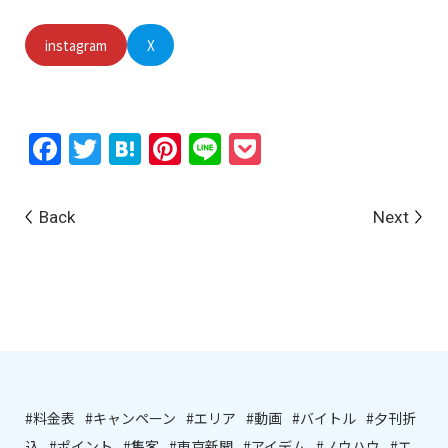
instagram
X
Facebook
Twitter
Hatena
Pinterest
Line
Pocket
Back
Next
#料金表
#キャンペーン
#エリア
#動画
#バイトル
#夕刊折
込
#ポイント
#集客
#東京新聞
#アイデム
#ノウハウ
#エ