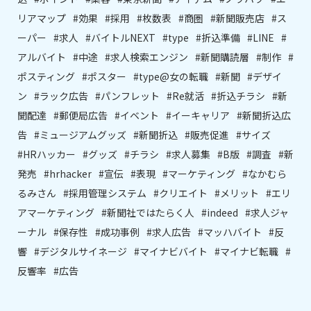
リアマップ
#効果
#採用
#枚数表
#商圏
#新聞販売店
#ス
ーパー
#求人
#バイトルNEXT
#type
#折込準備
#LINE
#
アルバイト
#中途
#求人検索エンジン
#新聞購読層
#制作
#
ポスティング
#ポスター
#type@女の転職
#新聞
#デザイ
ン
#ラック広告
#パンフレット
#Re就活
#折込チラシ
#新
聞配達
#郵便局広告
#イベント
#イーキャリア
#新聞折込広
告
#ミュージアムグッズ
#新聞折込
#販売促進
#サイズ
#HRハッカー
#グッズ
#チラシ
#求人募集
#B版
#調査
#新
発売
#hrhacker
#宣伝
#表現
#マーケティング
#なかむら
るみさん
#採用管理システム
#クリエイト
#メリット
#エリ
アマーケティング
#新聞社ではたらく人
#indeed
#求人ジャ
ーナル
#保存性
#成功事例
#求人広告
#マッハバイト
#反
響
#デジタルサイネージ
#マイナビバイト
#マイナビ転職
#
反響率
#広告