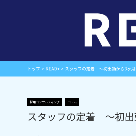
トップ
>
READ+
>
スタッフの定着 ～初出勤から3ヶ月
採用コンサルティング
コラム
スタッフの定着 ～初出