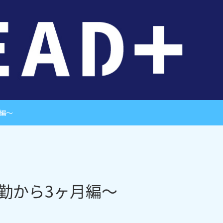
編～
勤から3ヶ月編～