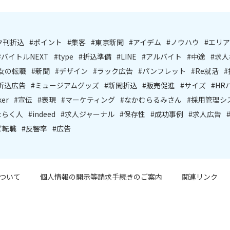
夕刊折込
#ポイント
#集客
#東京新聞
#アイデム
#ノウハウ
#エリ
#バイトルNEXT
#type
#折込準備
#LINE
#アルバイト
#中途
#求
@女の転職
#新聞
#デザイン
#ラック広告
#パンフレット
#Re就活
折込広告
#ミュージアムグッズ
#新聞折込
#販売促進
#サイズ
#HR
ker
#宣伝
#表現
#マーケティング
#なかむらるみさん
#採用管理シ
たらく人
#indeed
#求人ジャーナル
#保存性
#成功事例
#求人広告
ビ転職
#反響率
#広告
ついて
個人情報の開示等請求手続きのご案内
関連リンク