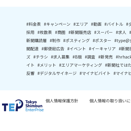
#料金表
#キャンペーン
#エリア
#動画
#バイトル
#
採用
#枚数表
#商圏
#新聞販売店
#スーパー
#求人
新聞購読層
#制作
#ポスティング
#ポスター
#type
聞配達
#郵便局広告
#イベント
#イーキャリア
#新聞
ズ
#チラシ
#求人募集
#B版
#調査
#新発売
#hrhac
イト
#メリット
#エリアマーケティング
#新聞社では
反響
#デジタルサイネージ
#マイナビバイト
#マイナ
個人情報保護方針
個人情報の取り扱いに