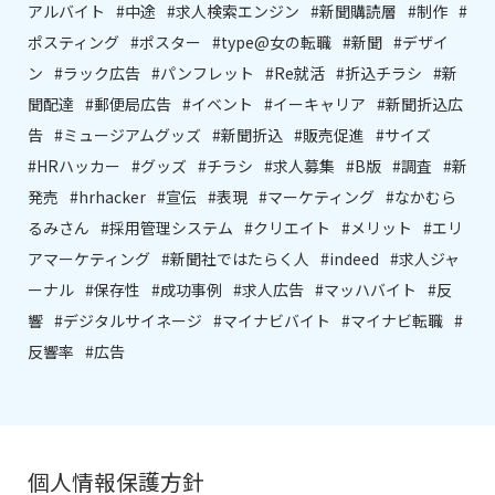
アルバイト
#中途
#求人検索エンジン
#新聞購読層
#制作
#
ポスティング
#ポスター
#type@女の転職
#新聞
#デザイ
ン
#ラック広告
#パンフレット
#Re就活
#折込チラシ
#新
聞配達
#郵便局広告
#イベント
#イーキャリア
#新聞折込広
告
#ミュージアムグッズ
#新聞折込
#販売促進
#サイズ
#HRハッカー
#グッズ
#チラシ
#求人募集
#B版
#調査
#新
発売
#hrhacker
#宣伝
#表現
#マーケティング
#なかむら
るみさん
#採用管理システム
#クリエイト
#メリット
#エリ
アマーケティング
#新聞社ではたらく人
#indeed
#求人ジャ
ーナル
#保存性
#成功事例
#求人広告
#マッハバイト
#反
響
#デジタルサイネージ
#マイナビバイト
#マイナビ転職
#
反響率
#広告
個人情報保護方針