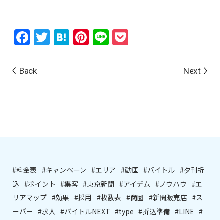
Facebook
Twitter
Hatena
Pinterest
Line
Pocket
Back
Next
#料金表
#キャンペーン
#エリア
#動画
#バイトル
#夕刊折
込
#ポイント
#集客
#東京新聞
#アイデム
#ノウハウ
#エ
リアマップ
#効果
#採用
#枚数表
#商圏
#新聞販売店
#ス
ーパー
#求人
#バイトルNEXT
#type
#折込準備
#LINE
#